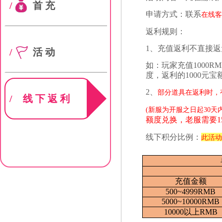
/
首充
申请方式：联系
在线
返利规则：
1、充值返利不直接
/
活动
如：玩家充值1000R
度，返利的1000元
2、
部分道具在返利时，
/
线下返利
(新服为开服之日起30
额度兑换，老服需要1
线下积分
比例：
此活
充值金额
500~4999RMB
5000~10000RMB
10000以上RMB