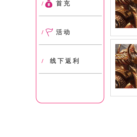
/
首充
/
活动
/
线下返利