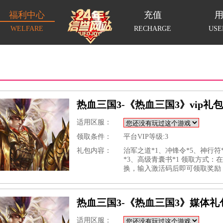
福利中心
充值
WELFARE
RECHARGE
USE
热血三国3-《热血三国3》vip礼包
适用区服：
领取条件：
平台VIP等级:3
礼包内容：
治军之道*1、冲锋令*5、神行符
*3、高级青囊书*1 领取方式：
换，输入激活码后即可领取奖励
热血三国3-《热血三国3》媒体礼
适用区服：