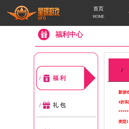
首页
HOME
福利中心
/
/
福利
新游
4折实
/
礼包
*****
类型