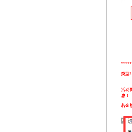
*****
类型
活动
惠
！
若金额