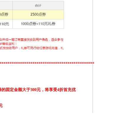
****************************************************************
的固定金额大于300元
，将享受
4折首充优
元