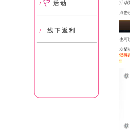
/
活动
活动
点击
/
线下返利
也可
友情
记得
~