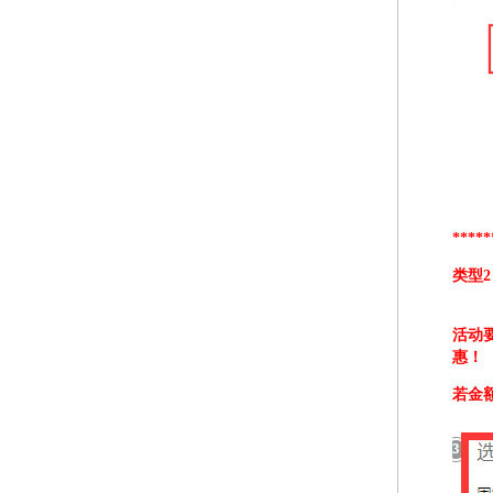
*****
类型
活动
惠
！
若金额