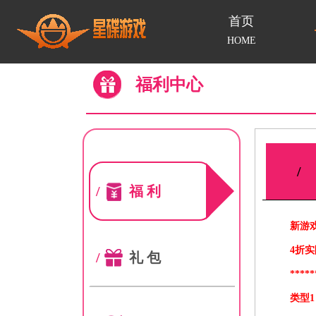
首页
HOME
福利中心
/
/
福利
新游
4折实
/
礼包
*****
类型