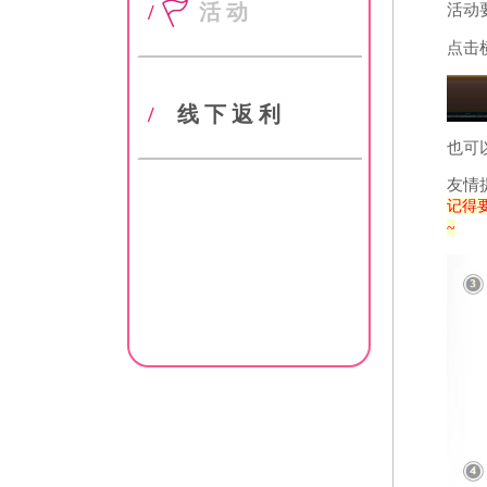
/
活动
活动
点击
/
线下返利
也可
友情
记得
~