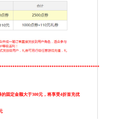
****************************************************************
的固定金额大于300元
，将享受
4折首充优
元