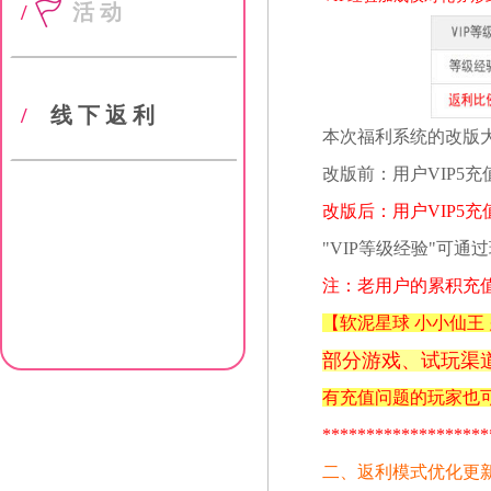
/
活动
/
线下返利
本次福利系统的改版大
改版前：用户VIP5充
改版后：用户VIP5充
"VIP等级经验"可通
注：老用户的累积充值
【
软泥星球 小小仙王
部分游戏、试玩
渠
有充值问题的玩家也可以
*******************
二、返利模式优化更