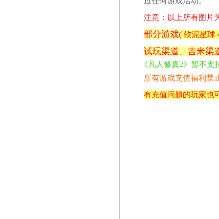
过任何游戏活动。
注意：以上所有图片
部分游戏(
软泥星球 
试玩
渠道、吉米
渠
《凡人修真2》暂不支
所有游戏充值福利禁
有充值问题的玩家也可